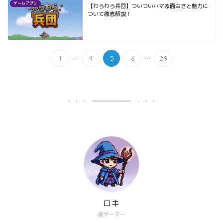
ゲームアプリ
【わらわら兵団】ついついハマる面白さと魅力に
ついて徹底解説！
...
...
1
4
5
6
29
ロキ
廃ゲーマー