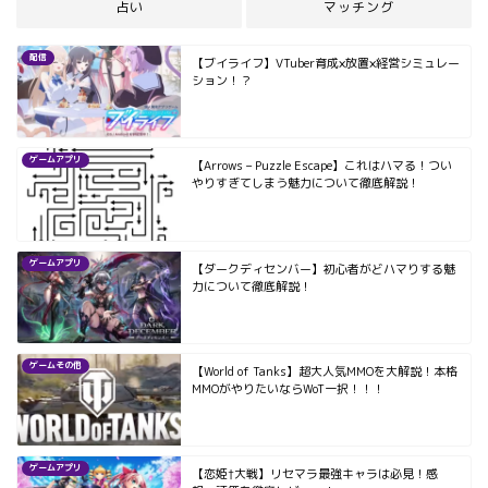
占い
マッチング
配信
【ブイライフ】VTuber育成×放置×経営シミュレー
ション！？
ゲームアプリ
【Arrows – Puzzle Escape】これはハマる！つい
やりすぎてしまう魅力について徹底解説！
ゲームアプリ
【ダークディセンバー】初心者がどハマりする魅
力について徹底解説！
ゲームその他
【World of Tanks】超大人気MMOを大解説！本格
MMOがやりたいならWoT一択！！！
ゲームアプリ
【恋姫†大戦】リセマラ最強キャラは必見！感