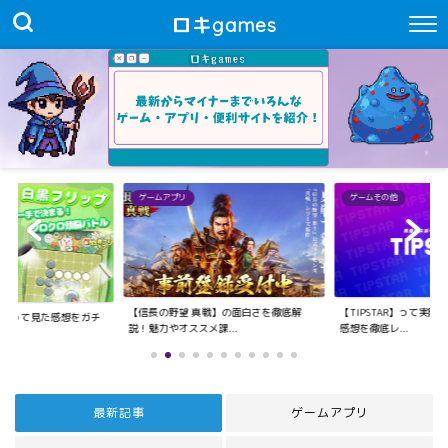
ロキgames
ゲームアプリ
ゲームその他
【信長の野望 真戦】の面白さを徹底解
【TIPSTAR】って実
際にやって見た感想をガチ
説！魅力やオススメ課...
感想を徹底レ...
最新記事
ゲームアプリ