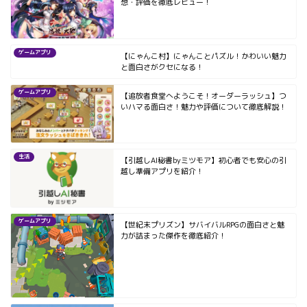
想・評価を徹底レビュー！
ゲームアプリ
【にゃんこ村】にゃんことパズル！かわいい魅力
と面白さがクセになる！
ゲームアプリ
【追放者食堂へようこそ！オーダーラッシュ】つ
いハマる面白さ！魅力や評価について徹底解説！
生活
【引越しAI秘書byミツモア】初心者でも安心の引
越し準備アプリを紹介！
ゲームアプリ
【世紀末プリズン】サバイバルRPGの面白さと魅
力が詰まった傑作を徹底紹介！