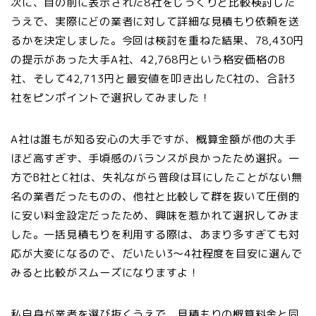
次に、目の前に表示された8社をじっくりと比較検討した
うえで、実際にどの業者に対して詳細な見積もり依頼を送
るかを決定しました。今回は検討を重ねた結果、78,430円
の提示があった大手A社、42,768円という格安価格のB
社、そして42,713円と最安値を叩き出したC社の、合計3
社をピンポイントで選択してみました！
A社は誰もが知る安心の大手ですが、概算金額が他の大手
ほど高すぎず、手頃感のバランスが良かったため選択。一
方でB社とC社は、失礼ながら普段は耳にしたことがない無
名の業者だったものの、他社と比較して群を抜いて圧倒的
に安い料金設定だったため、興味を惹かれて選択してみま
した。一括見積もりを利用する際は、あまり多すぎても対
応が大変になるので、だいたい3～4社程度を目安に選んで
みると比較がスムーズになりますよ！
私自身が業者を選び抜くうえで、見積もりの概算料金と同