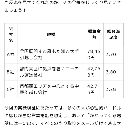
や反応を見せてくれたのか、その全貌をじっくり見ていき
ましょう！
会
概算金
総合満
社
規模
額
足度
名
全国展開する誰もが知る大手
78,43
A社
3.70
引越し会社
0円
都内某区に拠点を置くローカ
42,76
B社
3.80
ル運送会社
8円
首都圏エリアを中心とする中
42,71
C社
3.78
堅引越し会社
3円
今回の実機検証にあたっては、多くの人が心理的ハードル
に感じがちな営業電話を想定し、あえて「かかってくる電
話には一切出ず、すべてのやり取りをメールだけで済ませ