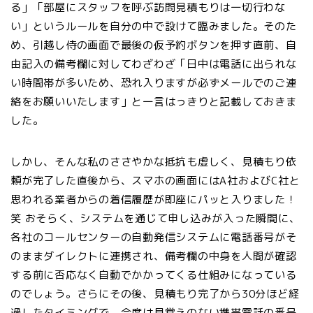
る」「部屋にスタッフを呼ぶ訪問見積もりは一切行わな
い」というルールを自分の中で設けて臨みました。そのた
め、引越し侍の画面で最後の仮予約ボタンを押す直前、自
由記入の備考欄に対してわざわざ「日中は電話に出られな
い時間帯が多いため、恐れ入りますが必ずメールでのご連
絡をお願いいたします」と一言はっきりと記載しておきま
した。
しかし、そんな私のささやかな抵抗も虚しく、見積もり依
頼が完了した直後から、スマホの画面にはA社およびC社と
思われる業者からの着信履歴が即座にパッと入りました！
笑 おそらく、システムを通じて申し込みが入った瞬間に、
各社のコールセンターの自動発信システムに電話番号がそ
のままダイレクトに連携され、備考欄の中身を人間が確認
する前に否応なく自動でかかってくる仕組みになっている
のでしょう。さらにその後、見積もり完了から30分ほど経
過したタイミングで、今度は見覚えのない携帯電話の番号